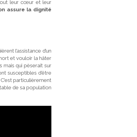
tout leur cœur et leur
on assure la dignité
ièrent l’assistance d’un
ort et vouloir la hâter
 mais qui pèserait sur
ont susceptibles d’être
 C’est particulièrement
otable de sa population