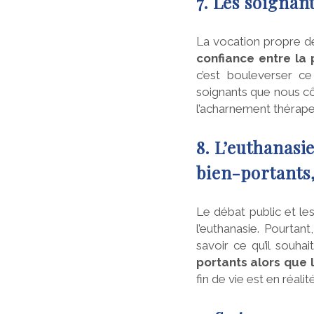
7. Les soignan
La vocation propre de
confiance entre la 
c’est bouleverser c
soignants que nous cô
l’acharnement thérapeu
8. L’euthanas
bien-portants, 
Le débat public et le
l’euthanasie. Pourtan
savoir ce qu’il souhai
portants alors que
fin de vie est en réali