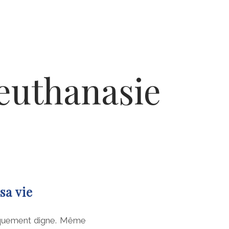
'euthanasie
sa vie
nsèquement digne. Même