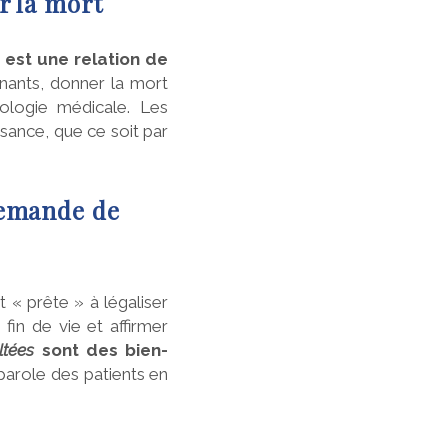
r la mort
n est une relation de
gnants, donner la mort
ologie médicale. Les
sance, que ce soit par
demande de
 « prête » à légaliser
fin de vie et affirmer
ltées
sont des bien-
 parole des patients en