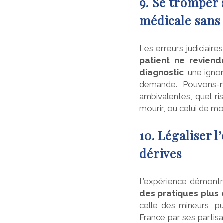
9. Se tromper
médicale sans
Les erreurs judiciaire
patient ne reviend
diagnostic
, une igno
demande. Pouvons-n
ambivalentes, quel ri
mourir, ou celui de mou
10. Légaliser l
dérives
L’expérience démont
des pratiques plus
celle des mineurs, p
France par ses partisa