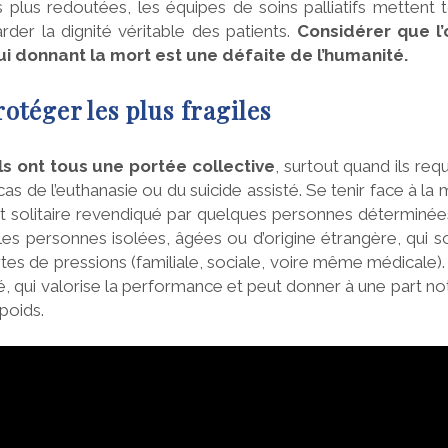
es plus redoutées, les équipes de soins palliatifs mettent 
rder la dignité véritable des patients.
Considérer que l’
ui donnant la mort est une défaite de l’humanité.
protéger les plus fragiles
s ont tous une portée collective
, surtout quand ils requ
as de l’euthanasie ou du suicide assisté. Se tenir face à la m
et solitaire revendiqué par quelques personnes déterminées
: les personnes isolées, âgées ou d’origine étrangère, qui s
es de pressions (familiale, sociale, voire même médicale).
é, qui valorise la performance et peut donner à une part n
poids.