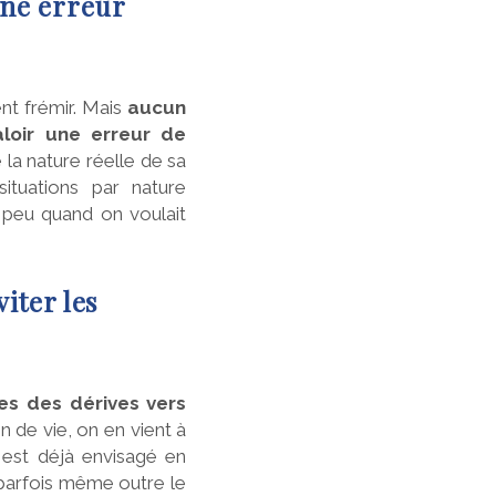
une erreur
ent frémir. Mais
aucun
aloir une erreur de
la nature réelle de sa
tuations par nature
n peu quand on voulait
viter les
tes des dérives vers
in de vie, on en vient à
 est déjà envisagé en
t parfois même outre le