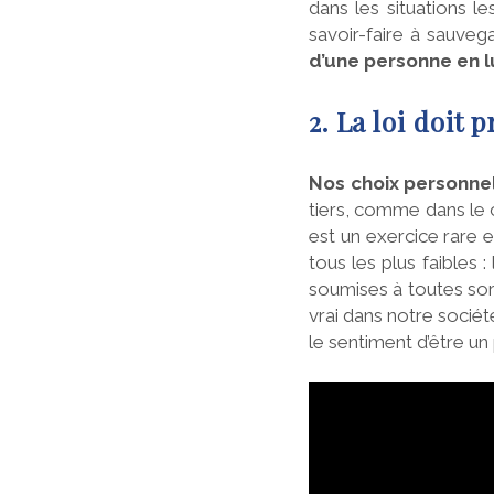
dans les situations l
savoir-faire à sauvega
d’une personne en l
2. La loi doit 
Nos choix personnel
tiers, comme dans le c
est un exercice rare 
tous les plus faibles 
soumises à toutes sort
vrai dans notre sociét
le sentiment d’être un 