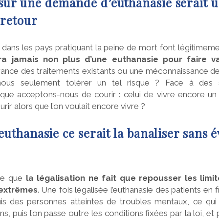
 sur une demande d’euthanasie serait 
 retour
s dans les pays pratiquant la peine de mort font légitimem
ra jamais non plus d’une euthanasie pour faire v
rance des traitements existants ou une méconnaissance de 
ous seulement tolérer un tel risque ? Face à des si
sque acceptons-nous de courir : celui de vivre encore u
rir alors que l’on voulait encore vivre ?
’euthanasie ce serait la banaliser sans é
re que
la légalisation ne fait que repousser les limi
 extrêmes
. Une fois légalisée l’euthanasie des patients en f
uis des personnes atteintes de troubles mentaux, ce qui
ns, puis l’on passe outre les conditions fixées par la loi, e