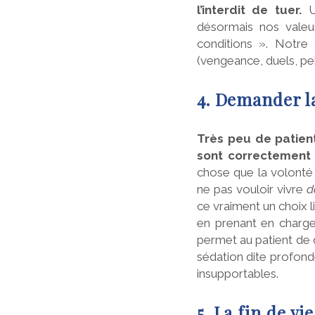
l’interdit de tuer.
U
désormais nos valeu
conditions ». Notre c
(vengeance, duels, pei
4. Demander la
Très peu de patient
sont correctement
chose que la volonté 
ne pas vouloir vivre
d
ce vraiment un choix li
en prenant en charge
permet au patient de 
sédation dite profonde
insupportables.
5. La fin de vi