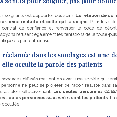
ts sont là pour soigner, pas pour donne
s soignants est d’apporter des soins.
La relation de soi
personne malade et celle qui la soigne
. Pour les soi
e contrat de confiance et renverser le code de déont
toyons refusent également les tentations de la toute-puis
tique ou par l’euthanasie.
ie réclamée dans les sondages est une 
elle occulte la parole des patients
s sondages diffusés mettent en avant une société qui serait
t, personne ne peut se projeter de façon réaliste dans sa 
terait alors effectivement.
Les seules personnes
consu
 les seules personnes
concernées
sont les patients
. La
té occultée.