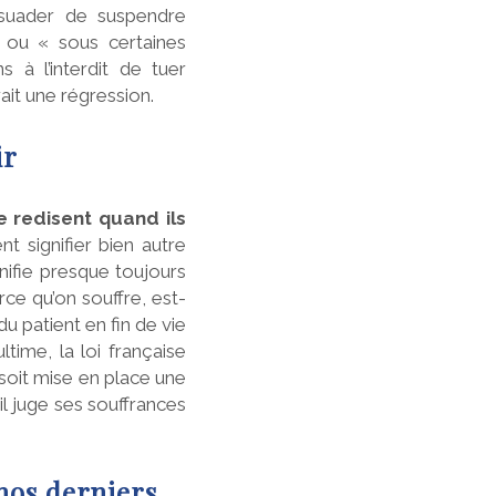
ssuader de suspendre
 ou « sous certaines
s à l’interdit de tuer
ait une régression.
ir
e redisent quand ils
t signifier bien autre
nifie presque toujours
ce qu’on souffre, est-
du patient en fin de vie
ime, la loi française
soit mise en place une
il juge ses souffrances
 nos derniers