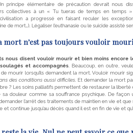
n principe élémentaire de précaution devrait nous di
rs collectives à un « Tu tueras de temps en temps »
ivilisation a progressé en faisant reculer les exception
ne de mort…). Légaliser l’euthanasie ou le suicide assisté ser
 mort n’est pas toujours vouloir mour
s nous disent vouloir mourir et bien moins encore l
 soulagés et accompagnés
. Beaucoup, en outre, veulen
de mourir lorsqu’ils demandent la mort. Vouloir mourir sig
ans des conditions aussi difficiles
. Et demander la mort par
bre ? Les soins palliatifs permettent de restaurer la liberté 
 sa douleur comme sa souffrance psychique. De façon ult
demander l’arrêt des traitements de maintien en vie et que 
 et continue jusqu’au décès quand il est en fin de vie et qu’
e reste la vie. Nul ne peut savoir ce que